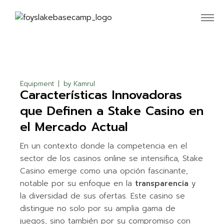
Skip
to
the
content
Equipment
by
Kamrul
Características Innovadoras
que Definen a Stake Casino en
el Mercado Actual
En un contexto donde la competencia en el
sector de los casinos online se intensifica, Stake
Casino emerge como una opción fascinante,
notable por su enfoque en la
transparencia
y
la diversidad de sus ofertas. Este casino se
distingue no solo por su amplia gama de
juegos, sino también por su compromiso con