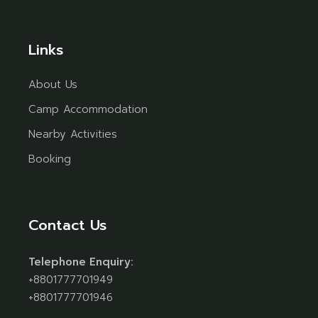
Links
About Us
Camp Accommodation
Nearby Activities
Booking
Contact Us
Telephone Enquiry:
+8801777701949
+8801777701946