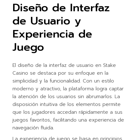
Diseño de Interfaz
de Usuario y
Experiencia de
Juego
El diseño de la interfaz de usuario en Stake
Casino se destaca por su enfoque en la
simplicidad y la funcionalidad. Con un estilo
moderno y atractivo, la plataforma logra captar
la atención de los usuarios sin abrumarlos. La
disposición intuitiva de los elementos permite
que los jugadores accedan rápidamente a sus
juegos favoritos, facilitando una experiencia de
navegación fluida.
La experiencia de juego se basa en principios