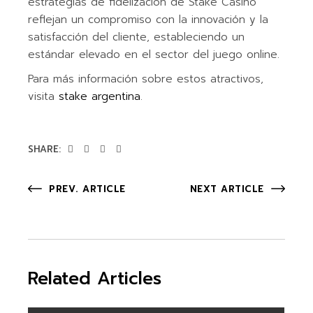
estrategias de fidelización de Stake Casino
reflejan un compromiso con la innovación y la
satisfacción del cliente, estableciendo un
estándar elevado en el sector del juego online.
Para más información sobre estos atractivos,
visita
stake argentina
.
SHARE:
PREV. ARTICLE
NEXT ARTICLE
Related Articles