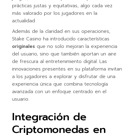
prácticas justas y equitativas, algo cada vez
más valorado por los jugadores en la
actualidad.
Además de la claridad en sus operaciones,
Stake Casino ha introducido características
originales
que no solo mejoran la experiencia
del usuario, sino que también aportan un aire
de frescura al entretenimiento digital. Las
innovaciones presentes en su plataforma invitan
a los jugadores a explorar y disfrutar de una
experiencia única que combina tecnología
avanzada con un enfoque centrado en el
usuario.
Integración de
Criptomonedas en