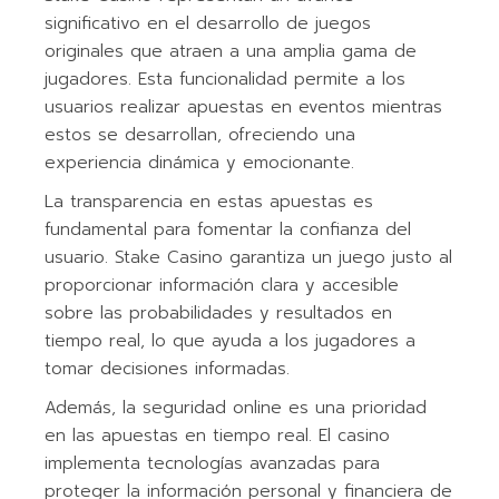
significativo en el desarrollo de juegos
originales que atraen a una amplia gama de
jugadores. Esta funcionalidad permite a los
usuarios realizar apuestas en eventos mientras
estos se desarrollan, ofreciendo una
experiencia dinámica y emocionante.
La transparencia en estas apuestas es
fundamental para fomentar la confianza del
usuario. Stake Casino garantiza un juego justo al
proporcionar información clara y accesible
sobre las probabilidades y resultados en
tiempo real, lo que ayuda a los jugadores a
tomar decisiones informadas.
Además, la seguridad online es una prioridad
en las apuestas en tiempo real. El casino
implementa tecnologías avanzadas para
proteger la información personal y financiera de