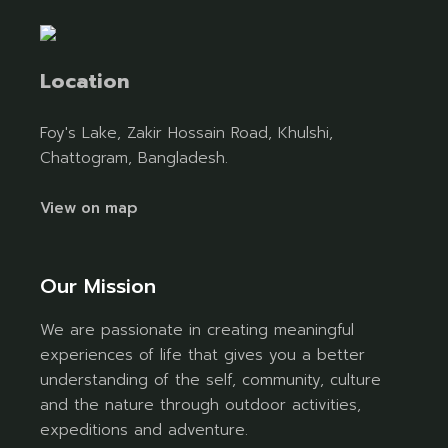
Location
Foy's Lake, Zakir Hossain Road, Khulshi,
Chattogram, Bangladesh.
View on map
Our Mission
We are passionate in creating meaningful
experiences of life that gives you a better
understanding of the self, community, culture
and the nature through outdoor activities,
expeditions and adventure.