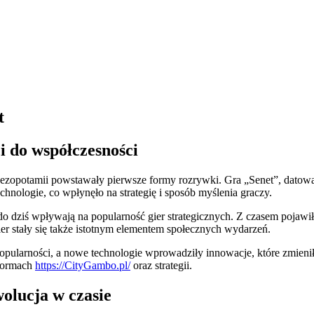
t
i do współczesności
 Mezopotamii powstawały pierwsze formy rozrywki. Gra „Senet”, datowan
hnologie, co wpłynęło na strategię i sposób myślenia graczy.
 do dziś wpływają na popularność gier strategicznych. Z czasem pojawi
er stały się także istotnym elementem społecznych wydarzeń.
opularności, a nowe technologie wprowadziły innowacje, które zmie
 formach
https://CityGambo.pl/
oraz strategii.
olucja w czasie