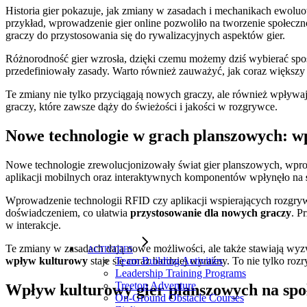
Historia gier pokazuje, jak zmiany w zasadach i mechanikach ewoluo
przykład, wprowadzenie gier online pozwoliło na tworzenie społeczn
graczy do przystosowania się do rywalizacyjnych aspektów gier.
Różnorodność gier wzrosła, dzięki czemu możemy dziś wybierać spoś
przedefiniowały zasady. Warto również zauważyć, jak coraz większy
Te zmiany nie tylko przyciągają nowych graczy, ale również wpływa
graczy, które zawsze dąży do świeżości i jakości w rozgrywce.
Nowe technologie w grach planszowych: w
Nowe technologie zrewolucjonizowały świat gier planszowych, wprowa
aplikacji mobilnych oraz interaktywnych komponentów wpłynęło na
Wprowadzenie technologii RFID czy aplikacji wspierających rozgry
doświadczeniem, co ułatwia
przystosowanie dla nowych graczy
. P
w interakcje.
Te zmiany w zasadach dają nowe możliwości, ale także stawiają wyzwan
ACTIVITIES
wpływ kulturowy
staje się coraz bardziej wyraźny. To nie tylko roz
Team Building Activities
Leadership Training Programs
Treetop Adventure
Wpływ kulturowy gier planszowych na spo
On-Ground Obstacle Courses