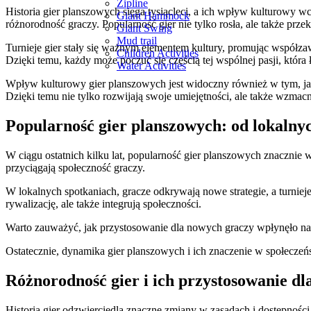
Zipline
Historia gier planszowych sięga tysiącleci, a ich wpływ kulturowy
Giant Hammock
różnorodność graczy. Popularność gier nie tylko rosła, ale także prze
Giant Swing
Mud trail
Turnieje gier stały się ważnym elementem kultury, promując współza
Children Activities
Dzięki temu, każdy może poczuć się częścią tej wspólnej pasji, która 
Water Activities
Wpływ kulturowy gier planszowych jest widoczny również w tym, jak s
Dzięki temu nie tylko rozwijają swoje umiejętności, ale także wzmacn
Popularność gier planszowych: od lokaln
W ciągu ostatnich kilku lat, popularność gier planszowych znacznie 
przyciągają społeczność graczy.
W lokalnych spotkaniach, gracze odkrywają nowe strategie, a turniej
rywalizację, ale także integrują społeczności.
Warto zauważyć, jak przystosowanie dla nowych graczy wpłynęło na 
Ostatecznie, dynamika gier planszowych i ich znaczenie w społeczeńs
Różnorodność gier i ich przystosowanie d
Historia gier odzwierciedla znaczne zmiany w zasadach i dostępności