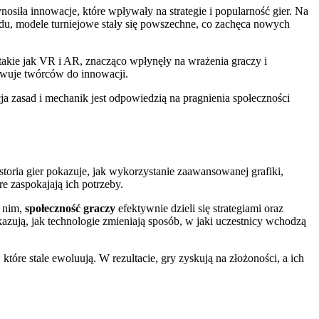
siła innowacje, które wpływały na strategie i popularność gier. Na
odu, modele turniejowe stały się powszechne, co zachęca nowych
akie jak VR i AR, znacząco wpłynęły na wrażenia graczy i
ywuje twórców do innowacji.
 zasad i mechanik jest odpowiedzią na pragnienia społeczności
toria gier pokazuje, jak wykorzystanie zaawansowanej grafiki,
re zaspokajają ich potrzeby.
i nim,
społeczność graczy
efektywnie dzieli się strategiami oraz
azują, jak technologie zmieniają sposób, w jaki uczestnicy wchodzą
tóre stale ewoluują. W rezultacie, gry zyskują na złożoności, a ich