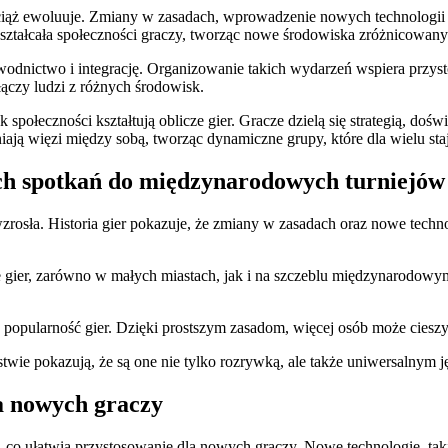
 wciąż ewoluuje. Zmiany w zasadach, wprowadzenie nowych technologii 
kształcała społeczności graczy, tworząc nowe środowiska zróżnicowanych
wodnictwo i integrację. Organizowanie takich wydarzeń wspiera przyst
łączy ludzi z różnych środowisk.
połeczności kształtują oblicze gier. Gracze dzielą się strategią, doś
iają więzi między sobą, tworząc dynamiczne grupy, które dla wielu staj
ych spotkań do międzynarodowych turniejów
wzrosła. Historia gier pokazuje, że zmiany w zasadach oraz nowe techn
e gier, zarówno w małych miastach, jak i na szczeblu międzynarodowym,
popularność gier. Dzięki prostszym zasadom, więcej osób może cieszy
twie pokazują, że są one nie tylko rozrywką, ale także uniwersalnym j
la nowych graczy
, co ułatwia przystosowanie dla nowych graczy. Nowe technologie, tak