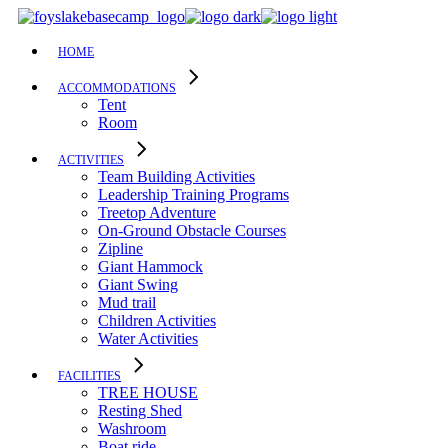
Skip
to
the
HOME
content
ACCOMMODATIONS
Tent
Room
ACTIVITIES
Team Building Activities
Leadership Training Programs
Treetop Adventure
On-Ground Obstacle Courses
Zipline
Giant Hammock
Giant Swing
Mud trail
Children Activities
Water Activities
FACILITIES
TREE HOUSE​
Resting Shed
Washroom
Boat ride