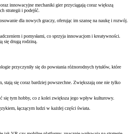
oraz innowacyjne mechaniki gier przyciągają coraz większą
 strategii i podejść.
osowanie dla nowych graczy, oferując im szansę na naukę i rozwój.
wiadczeniem i pomysłami, co sprzyja innowacjom i kreatywności.
ą się drugą rodziną.
ologie przyczyniły się do powstania różnorodnych tytułów, które
 stają się coraz bardziej powszechne. Zwiększają one nie tylko
ć się tym hobby, co z kolei zwiększa jego wpływ kulturowy.
ęzykiem, łączącym ludzi w każdej części świata.
ie jak VR czy mobilne platformy, znacznie wpływają na strategie