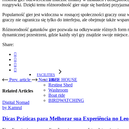
rozgrywki. Dzięki temu różnorodność gier staje się bardziej przyjaz
Popularność gier jest widoczna w rosnącej społeczności graczy oraz 
graczy nie ogranicza się tylko do interfejsu, ale obejmuje także wsparc
Różnorodność gatunków gier pozwala na odkrywanie różnych form rozr
dynamicznej przestrzeni, gdzie każdy styl gry znajdzie swoje miejsce.
Share:
FACILITIES
Prev. article
Next article
TREE HOUSE​
Resting Shed
Washroom
Related Articles
Boat ride
BIRDWATCHING
Digital Nomad
by
Kamrul
Dicas Práticas para Melhorar sua Experiência no Leo