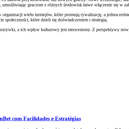
na, umożliwiając graczom z różnych środowisk łatwe włączenie się w z
w organizacji wielu turniejów, które promują rywalizację, a jednocze
ie społeczności, które dzieli się doświadczeniem i strategią.
ywki, a ich wpływ kulturowy jest nieoceniony. Z perspektywy nowych 
nBet com Facilidades e Estratégias