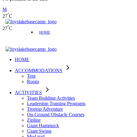
°
27
C
°
27
C
HOME
HOME
ACCOMMODATIONS
Tent
Room
ACTIVITIES
Team Building Activities
Leadership Training Programs
Treetop Adventure
On-Ground Obstacle Courses
Zipline
Giant Hammock
Giant Swing
Mud trail