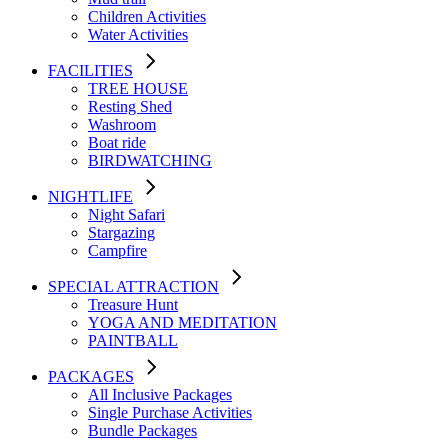
Children Activities
Water Activities
FACILITIES
TREE HOUSE​
Resting Shed
Washroom
Boat ride
BIRDWATCHING
NIGHTLIFE
Night Safari
Stargazing
Campfire
SPECIAL ATTRACTION
Treasure Hunt
YOGA AND MEDITATION
PAINTBALL
PACKAGES
All Inclusive Packages
Single Purchase Activities
Bundle Packages