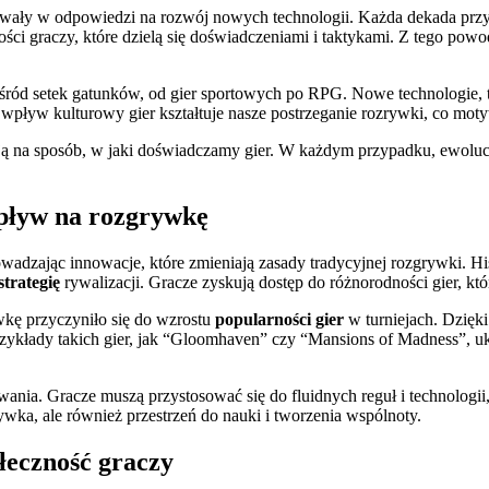
wały w odpowiedzi na rozwój nowych technologii. Każda dekada przyno
ości graczy, które dzielą się doświadczeniami i taktykami. Z tego pow
ród setek gatunków, od gier sportowych po RPG. Nowe technologie, t
 wpływ kulturowy gier kształtuje nasze postrzeganie rozrywki, co mot
ją na sposób, w jaki doświadczamy gier. W każdym przypadku, ewolucja
pływ na rozgrywkę
dzając innowacje, które zmieniają zasady tradycyjnej rozgrywki. His
strategię
rywalizacji. Gracze zyskują dostęp do różnorodności gier, któ
wkę przyczyniło się do wzrostu
popularności gier
w turniejach. Dzięk
rzykłady takich gier, jak “Gloomhaven” czy “Mansions of Madness”, uk
ia. Gracze muszą przystosować się do fluidnych reguł i technologii, k
rywka, ale również przestrzeń do nauki i tworzenia wspólnoty.
łeczność graczy