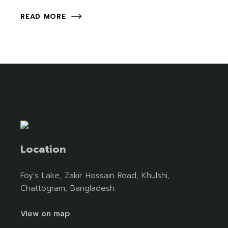
READ MORE
Location
Foy's Lake, Zakir Hossain Road, Khulshi,
Chattogram, Bangladesh.
View on map