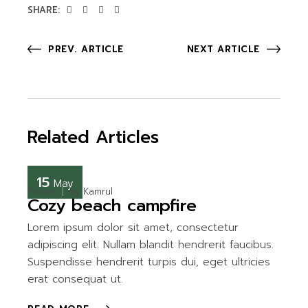
SHARE:
PREV. ARTICLE
NEXT ARTICLE
Related Articles
15
May
Places
by
Kamrul
Cozy beach campfire
Lorem ipsum dolor sit amet, consectetur
adipiscing elit. Nullam blandit hendrerit faucibus.
Suspendisse hendrerit turpis dui, eget ultricies
erat consequat ut.