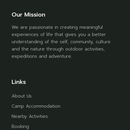
Our Mission
We are passionate in creating meaningful
experiences of life that gives you a better
understanding of the self, community, culture
and the nature through outdoor activities,
expeditions and adventure.
Links
About Us
Camp Accommodation
Nearby Activities
Booking