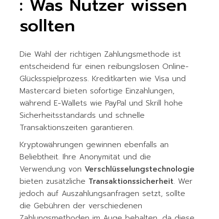
: Was Nutzer wissen
sollten
Die Wahl der richtigen Zahlungsmethode ist
entscheidend für einen reibungslosen Online-
Glücksspielprozess. Kreditkarten wie Visa und
Mastercard bieten sofortige Einzahlungen,
während E-Wallets wie PayPal und Skrill hohe
Sicherheitsstandards und schnelle
Transaktionszeiten garantieren.
Kryptowährungen gewinnen ebenfalls an
Beliebtheit. Ihre Anonymität und die
Verwendung von
Verschlüsselungstechnologie
bieten zusätzliche
Transaktionssicherheit
. Wer
jedoch auf Auszahlungsanfragen setzt, sollte
die Gebühren der verschiedenen
Zahlungsmethoden im Auge behalten, da diese