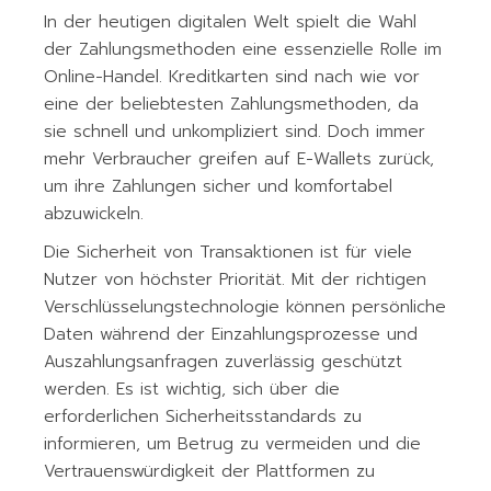
In der heutigen digitalen Welt spielt die Wahl
der Zahlungsmethoden eine essenzielle Rolle im
Online-Handel. Kreditkarten sind nach wie vor
eine der beliebtesten Zahlungsmethoden, da
sie schnell und unkompliziert sind. Doch immer
mehr Verbraucher greifen auf E-Wallets zurück,
um ihre Zahlungen sicher und komfortabel
abzuwickeln.
Die Sicherheit von Transaktionen ist für viele
Nutzer von höchster Priorität. Mit der richtigen
Verschlüsselungstechnologie können persönliche
Daten während der Einzahlungsprozesse und
Auszahlungsanfragen zuverlässig geschützt
werden. Es ist wichtig, sich über die
erforderlichen Sicherheitsstandards zu
informieren, um Betrug zu vermeiden und die
Vertrauenswürdigkeit der Plattformen zu