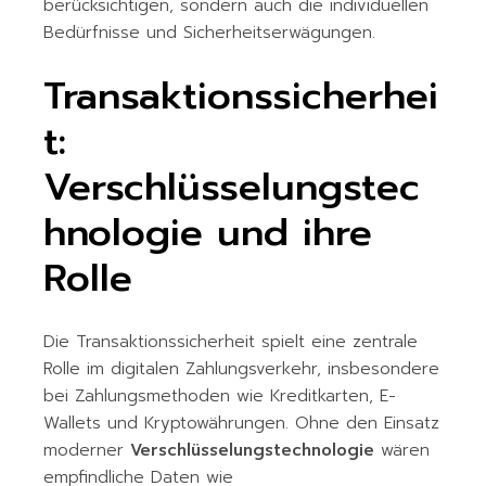
berücksichtigen, sondern auch die individuellen
Bedürfnisse und Sicherheitserwägungen.
Transaktionssicherhei
t:
Verschlüsselungstec
hnologie und ihre
Rolle
Die Transaktionssicherheit spielt eine zentrale
Rolle im digitalen Zahlungsverkehr, insbesondere
bei Zahlungsmethoden wie Kreditkarten, E-
Wallets und Kryptowährungen. Ohne den Einsatz
moderner
Verschlüsselungstechnologie
wären
empfindliche Daten wie