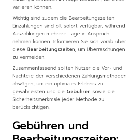
variieren können.
Wichtig sind zudem die Bearbeitungszeiten:
Einzahlungen sind oft sofort verfügbar, während
Auszahlungen mehrere Tage in Anspruch
nehmen können. Informieren Sie sich vorab über
diese
Bearbeitungszeiten
, um Überraschungen
zu vermeiden.
Zusammenfassend sollten Nutzer die Vor- und
Nachteile der verschiedenen Zahlungsmethoden
abwägen, um ein optimales Erlebnis zu
gewährleisten und die
Gebühren
sowie die
Sicherheitsmerkmale jeder Methode zu
berücksichtigen.
Gebühren und
Bearbeitungszeiten: