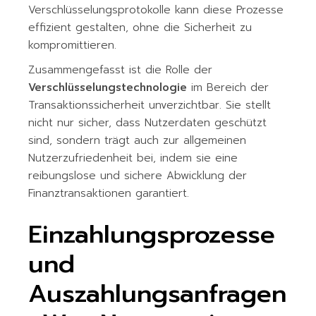
Verschlüsselungsprotokolle kann diese Prozesse
effizient gestalten, ohne die Sicherheit zu
kompromittieren.
Zusammengefasst ist die Rolle der
Verschlüsselungstechnologie
im Bereich der
Transaktionssicherheit unverzichtbar. Sie stellt
nicht nur sicher, dass Nutzerdaten geschützt
sind, sondern trägt auch zur allgemeinen
Nutzerzufriedenheit bei, indem sie eine
reibungslose und sichere Abwicklung der
Finanztransaktionen garantiert.
Einzahlungsprozesse
und
Auszahlungsanfragen