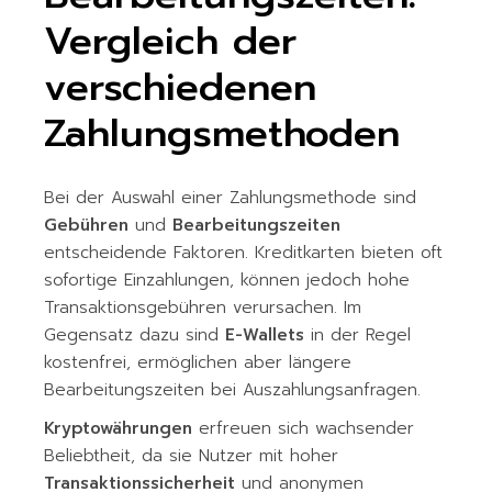
Vergleich der
verschiedenen
Zahlungsmethoden
Bei der Auswahl einer Zahlungsmethode sind
Gebühren
und
Bearbeitungszeiten
entscheidende Faktoren. Kreditkarten bieten oft
sofortige Einzahlungen, können jedoch hohe
Transaktionsgebühren verursachen. Im
Gegensatz dazu sind
E-Wallets
in der Regel
kostenfrei, ermöglichen aber längere
Bearbeitungszeiten bei Auszahlungsanfragen.
Kryptowährungen
erfreuen sich wachsender
Beliebtheit, da sie Nutzer mit hoher
Transaktionssicherheit
und anonymen