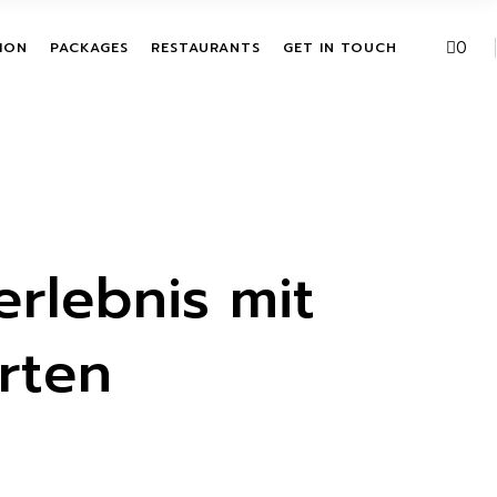
VE PACKAGES
URBAN FUSION
0
ION
PACKAGES
RESTAURANTS
GET IN TOUCH
HASE ACTIVITIES
THE LEAF
KAGES
T
ALL INCLUSIVE PACKAGES
URBAN FUSION
ITATION
SINGLE PURCHASE
THE LEAF
ACTIVITIES
BUNDLE PACKAGES
erlebnis mit
rten