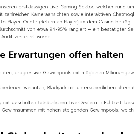
unseren erstklassigen Live-Gaming-Sektor, welcher rund um
it zahlreichen Kameraansichten sowie interaktiven Chatmögli
-to-Player-Quote (Return an Player) im dem Casino beträgt 
edurchschnitt von etwa 94-95% rangiert – ein bestätigter S
udit verifiziert wurde.
ne Erwartungen offen halten
aten, progressive Gewinnpools mit möglichen Millionengew
hiedenen Varianten, Blackjack mit unterschiedlichen altern
g mit geschulten tatsächlichen Live-Dealern in Echtzeit,
Gewinnsummen mit hohen steigenden Gewinnpools, welche 