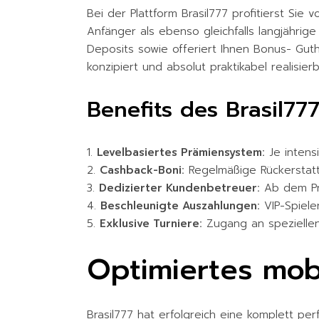
Bei der Plattform Brasil777 profitierst S
Anfänger als ebenso gleichfalls langjährig
Deposits sowie offeriert Ihnen Bonus- Gut
konzipiert und absolut praktikabel realisi
Benefits des Brasil7
Levelbasiertes Prämiensystem:
Je intensi
Cashback-Boni:
Regelmäßige Rückerstattu
Dedizierter Kundenbetreuer:
Ab dem Pre
Beschleunigte Auszahlungen:
VIP-Spiele
Exklusive Turniere:
Zugang an speziellen
Optimiertes mob
Brasil777 hat erfolgreich eine komplett per