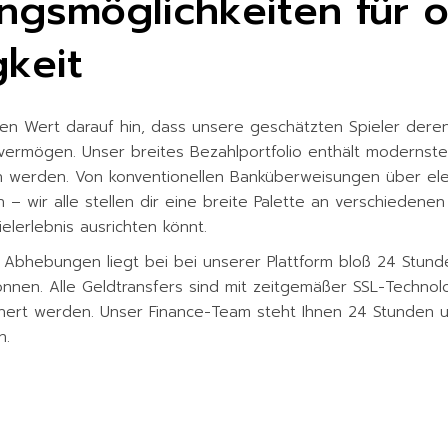
ungsmöglichkeiten für 
keit
ten Wert darauf hin, dass unsere geschätzten Spieler dere
ln vermögen. Unser breites Bezahlportfolio enthält moderns
werden. Von konventionellen Banküberweisungen über elek
 – wir alle stellen dir eine breite Palette an verschiedenen
elerlebnis ausrichten könnt.
i Abhebungen liegt bei bei unserer Plattform bloß 24 Stund
nen. Alle Geldtransfers sind mit zeitgemäßer SSL-Technolog
chert werden. Unser Finance-Team steht Ihnen 24 Stunden um
n.