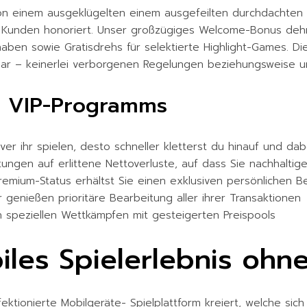
ie von einem ausgeklügelten einem ausgefeilten durchdacht
e Kunden honoriert. Unser großzügiges Welcome-Bonus dehnt s
haben sowie Gratisdrehs für selektierte Highlight-Games. 
erbar – keinerlei verborgenen Regelungen beziehungsweise u
77 VIP-Programms
ver ihr spielen, desto schneller kletterst du hinauf und dab
ngen auf erlittene Nettoverluste, auf dass Sie nachhaltig
mium-Status erhältst Sie einen exklusiven persönlichen B
r genießen prioritäre Bearbeitung aller ihrer Transaktionen
 speziellen Wettkämpfen mit gesteigerten Preispools
iles Spielerlebnis ohn
fektionierte Mobilgeräte- Spielplattform kreiert, welche si