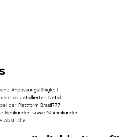
WATER ACTIVITIES
s
liche Anpassungsfähigkeit
iment im detaillierten Detail
ei der Plattform Brasil777
ere Neukunden sowie Stammkunden
ne Abstriche