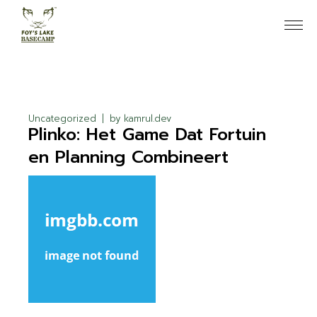
Skip
to
the
content
Uncategorized
by
kamrul.dev
Plinko: Het Game Dat Fortuin
en Planning Combineert