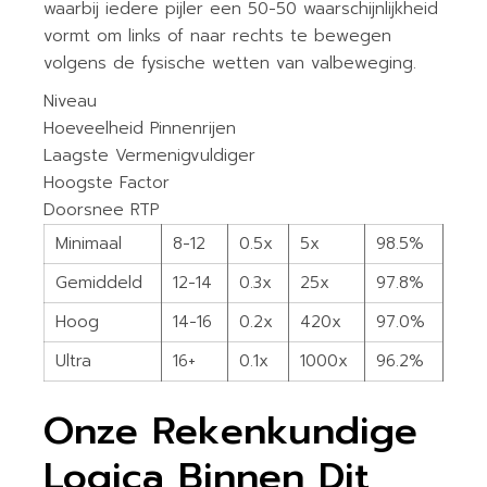
waarbij iedere pijler een 50-50 waarschijnlijkheid
vormt om links of naar rechts te bewegen
volgens de fysische wetten van valbeweging.
Niveau
Hoeveelheid Pinnenrijen
Laagste Vermenigvuldiger
Hoogste Factor
Doorsnee RTP
Minimaal
8-12
0.5x
5x
98.5%
Gemiddeld
12-14
0.3x
25x
97.8%
Hoog
14-16
0.2x
420x
97.0%
Ultra
16+
0.1x
1000x
96.2%
Onze Rekenkundige
Logica Binnen Dit