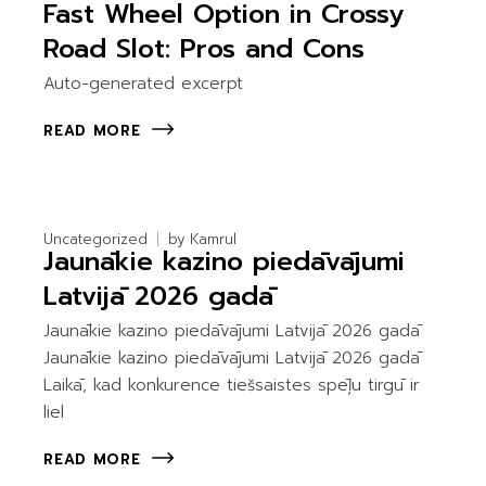
Fast Wheel Option in Crossy
Road Slot: Pros and Cons
Auto-generated excerpt
READ MORE
Uncategorized
by
Kamrul
Jaunākie kazino piedāvājumi
Latvijā 2026 gadā
Jaunākie kazino piedāvājumi Latvijā 2026 gadā
Jaunākie kazino piedāvājumi Latvijā 2026 gadā
Laikā, kad konkurence tiešsaistes spēļu tirgū ir
liel
READ MORE